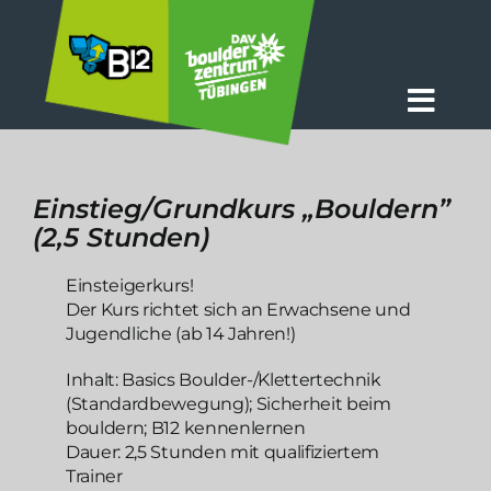
Zum
Inhalt
springen
Togg
Navig
Aktuelles
Einstieg/Grundkurs „Bouldern”
Das B12
(2,5 Stunden)
Preise + Zeiten
Einsteigerkurs!
Der Kurs richtet sich an Erwachsene und
Kurse
Jugendliche (ab 14 Jahren!)
Inhalt: Basics Boulder-/Klettertechnik
Info
(Standardbewegung); Sicherheit beim
bouldern; B12 kennenlernen
Dauer: 2,5 Stunden mit qualifiziertem
Trainer