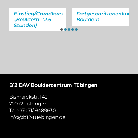
Einstieg/Grundkurs
Fortgeschrittenenkurs
„Bouldern” (2,5
Bouldern
Stunden)
B12 DAV Boulderzentrum Tübingen
Bismarckstr. 142
72072 Tübingen
Tel.: 07071/ 9489630
info@b12-tuebingen.de