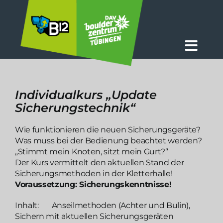
Zum
Inhalt
springen
Togg
Navig
Aktuelles
Individualkurs „Update
Das B12
Sicherungstechnik“
Preise + Zeiten
Wie funktionieren die neuen Sicherungsgeräte?
Was muss bei der Bedienung beachtet werden?
Kurse
„Stimmt mein Knoten, sitzt mein Gurt?“
Der Kurs vermittelt den aktuellen Stand der
Info
Sicherungsmethoden in der Kletterhalle!
Voraussetzung: Sicherungskenntnisse!
Inhalt: Anseilmethoden (Achter und Bulin),
Sichern mit aktuellen Sicherungsgeräten