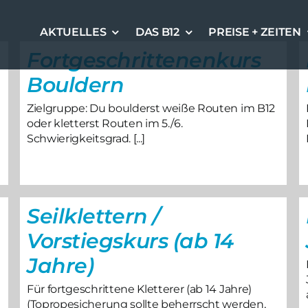
AKTUELLES
DAS B12
PREISE + ZEITEN
Fortgeschrittenenkurs
Bouldern
Zielgruppe: Du boulderst weiße Routen im B12
oder kletterst Routen im 5./6.
Schwierigkeitsgrad. [...]
Seilklettern /
Vorstiegskurs (ab 14
Jahre)
Für fortgeschrittene Kletterer (ab 14 Jahre)
(Topropesicherung sollte beherrscht werden,