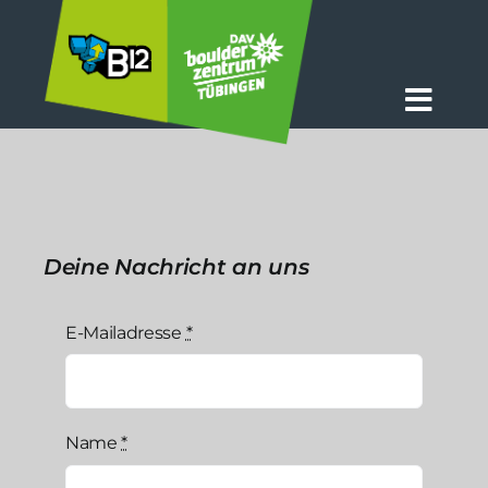
Zum
Inhalt
springen
Togg
Navig
Aktuelles
Das B12
Deine Nachricht an uns
Preise + Zeiten
Kurse
E-Mailadresse
*
Info
Name
*